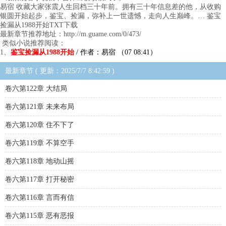
易宿 收藏大家张震人生回档三十年前。拥有三十年信息差的他，从收购
银圆开始起步，鉴宝、捡漏，弥补上一世遗憾，走向人生巅峰。… 鉴宝
捡漏从1988开始TXT下载
最新章节推荐地址：http://m.guame.com/0/473/
类似小说推荐阅读：
1、
鉴宝捡漏从1988开始
/ 作者：易宿 （07 08:41）
最新章节 ( 更新：2025/7/7 8:42:59 )
卷六第122章 大结局
卷六第121章 未来布局
卷六第120章 住不下了
卷六第119章 不算空手
卷六第118章 地动山摇
卷六第117章 打开秘密
卷六第116章 言而有信
卷六第115章 恶有恶报