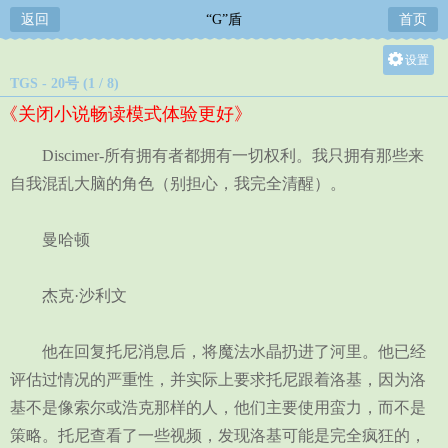
返回
“G”盾
首页
设置
TGS - 20号 (1 / 8)
关灯
《关闭小说畅读模式体验更好》
大
中
Discimer-所有拥有者都拥有一切权利。我只拥有那些来
小
自我混乱大脑的角色（别担心，我完全清醒）。
曼哈顿
杰克·沙利文
他在回复托尼消息后，将魔法水晶扔进了河里。他已经
评估过情况的严重性，并实际上要求托尼跟着洛基，因为洛
基不是像索尔或浩克那样的人，他们主要使用蛮力，而不是
策略。托尼查看了一些视频，发现洛基可能是完全疯狂的，