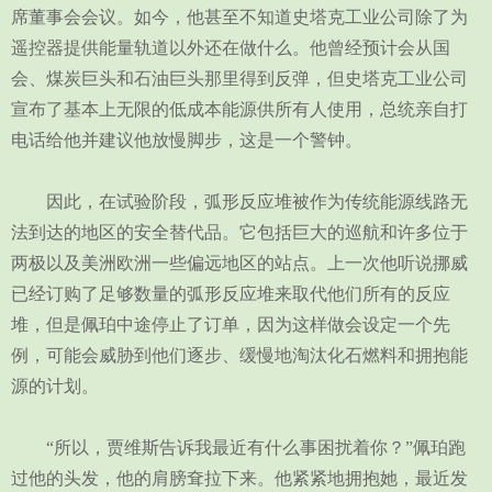
席董事会会议。如今，他甚至不知道史塔克工业公司除了为
遥控器提供能量轨道以外还在做什么。他曾经预计会从国
会、煤炭巨头和石油巨头那里得到反弹，但史塔克工业公司
宣布了基本上无限的低成本能源供所有人使用，总统亲自打
电话给他并建议他放慢脚步，这是一个警钟。
因此，在试验阶段，弧形反应堆被作为传统能源线路无
法到达的地区的安全替代品。它包括巨大的巡航和许多位于
两极以及美洲欧洲一些偏远地区的站点。上一次他听说挪威
已经订购了足够数量的弧形反应堆来取代他们所有的反应
堆，但是佩珀中途停止了订单，因为这样做会设定一个先
例，可能会威胁到他们逐步、缓慢地淘汰化石燃料和拥抱能
源的计划。
“所以，贾维斯告诉我最近有什么事困扰着你？”佩珀跑
过他的头发，他的肩膀耷拉下来。他紧紧地拥抱她，最近发