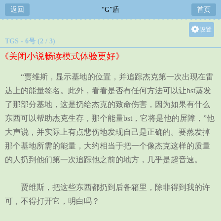
返回
“G”盾
首页
设置
TGS - 6号 (2 / 3)
关灯
《关闭小说畅读模式体验更好》
大
中
“贾维斯，显示基地的位置，并追踪杰克第一次出现在雷
小
达上的能量签名。此外，看看是否有任何方法可以让bst蒸发
了那部分基地，这是扔给杰克的致命伤害，因为如果有什么
东西可以帮助杰克生存，那个能量bst，它将是他的屏障，”他
大声说，并实际上有点悲伤地发现自己是正确的。要蒸发掉
那个基地所需的能量，大约相当于把一个像杰克这样的质量
的人扔到他们第一次追踪他之前的地方，几乎是超音速。
贾维斯，把这些东西都扔到后备箱里，除非得到我的许
可，不得打开它，明白吗？