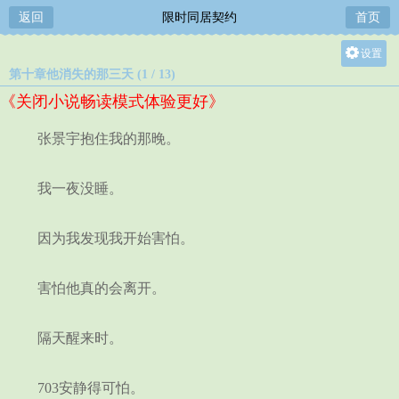
返回
限时同居契约
首页
设置
第十章他消失的那三天 (1 / 13)
关灯
《关闭小说畅读模式体验更好》
大
中
张景宇抱住我的那晚。
小
我一夜没睡。
因为我发现我开始害怕。
害怕他真的会离开。
隔天醒来时。
703安静得可怕。