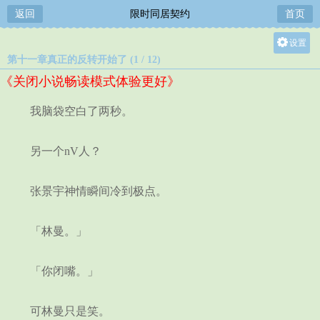
返回
限时同居契约
首页
设置
第十一章真正的反转开始了 (1 / 12)
关灯
《关闭小说畅读模式体验更好》
大
中
我脑袋空白了两秒。
小
另一个nV人？
张景宇神情瞬间冷到极点。
「林曼。」
「你闭嘴。」
可林曼只是笑。