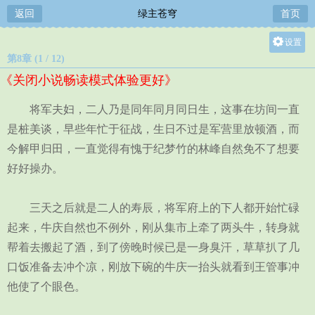
返回
绿主苍穹
首页
设置
第8章 (1 / 12)
关灯
《关闭小说畅读模式体验更好》
大
中
将军夫妇，二人乃是同年同月同日生，这事在坊间一直
小
是桩美谈，早些年忙于征战，生日不过是军营里放顿酒，而
今解甲归田，一直觉得有愧于纪梦竹的林峰自然免不了想要
好好操办。
三天之后就是二人的寿辰，将军府上的下人都开始忙碌
起来，牛庆自然也不例外，刚从集市上牵了两头牛，转身就
帮着去搬起了酒，到了傍晚时候已是一身臭汗，草草扒了几
口饭准备去冲个凉，刚放下碗的牛庆一抬头就看到王管事冲
他使了个眼色。