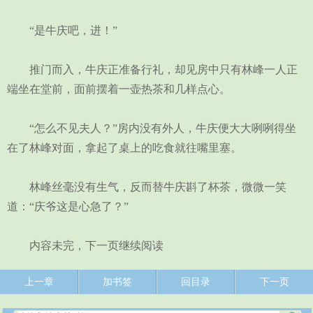
“是牛庆吧，进！”
推门而入，牛庆正准备行礼，却见房中只有林峰一人正
端坐在堂前，面前摆着一壶热茶和几样点心。
“怎么不见夫人？”房内没有外人，牛庆便大大咧咧得坐
在了林峰对面，拿起了桌上的吃食就往嘴里塞。
林峰丝毫没有生气，反而替牛庆斟了杯茶，微微一笑
道：“庆爷这是心急了？”
内容未完，下一页继续阅读
上一章
加书签
回目录
下一页