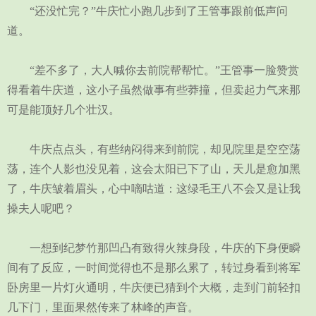
“还没忙完？”牛庆忙小跑几步到了王管事跟前低声问
道。
“差不多了，大人喊你去前院帮帮忙。”王管事一脸赞赏
得看着牛庆道，这小子虽然做事有些莽撞，但卖起力气来那
可是能顶好几个壮汉。
牛庆点点头，有些纳闷得来到前院，却见院里是空空荡
荡，连个人影也没见着，这会太阳已下了山，天儿是愈加黑
了，牛庆皱着眉头，心中嘀咕道：这绿毛王八不会又是让我
操夫人呢吧？
一想到纪梦竹那凹凸有致得火辣身段，牛庆的下身便瞬
间有了反应，一时间觉得也不是那么累了，转过身看到将军
卧房里一片灯火通明，牛庆便已猜到个大概，走到门前轻扣
几下门，里面果然传来了林峰的声音。