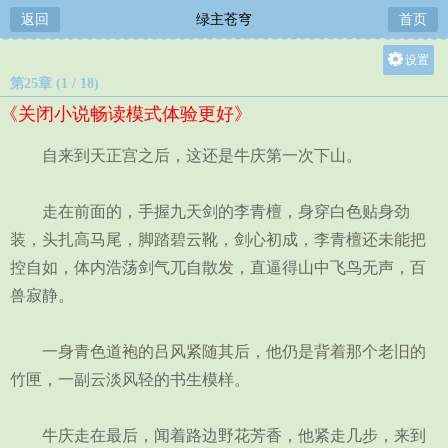
返回
绿主苍穹
首页
设置
第25章 (1 / 18)
关灯
《关闭小说畅读模式体验更好》
大
中
自来到天正宫之后，这还是牛庆第一次下山。
小
走在前面的，手握九天剑的李青檀，身穿白色贴身劲
装，头扎高马尾，脚踏碧云靴，剑心初成，李青檀还未能把
控自如，体内浩荡剑气兀自散发，直逼得山中飞鸟无声，百
兽寂静。
一身青色道袍的吕风紧随其后，他仍是背着那个老旧的
竹匣，一副云淡风轻的书生模样。
牛庆走在最后，闻着路边野花芳香，他紧走几步，来到