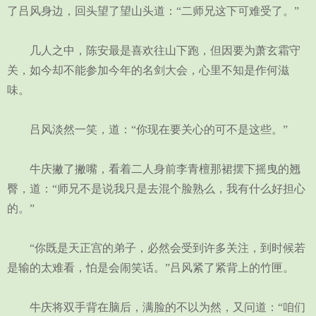
了吕风身边，回头望了望山头道：“二师兄这下可难受了。”
几人之中，陈安最是喜欢往山下跑，但因要为萧玄霜守
关，如今却不能参加今年的名剑大会，心里不知是作何滋
味。
吕风淡然一笑，道：“你现在要关心的可不是这些。”
牛庆撇了撇嘴，看着二人身前李青檀那裙摆下摇曳的翘
臀，道：“师兄不是说我只是去混个脸熟么，我有什么好担心
的。”
“你既是天正宫的弟子，必然会受到许多关注，到时候若
是输的太难看，怕是会闹笑话。”吕风紧了紧背上的竹匣。
牛庆将双手背在脑后，满脸的不以为然，又问道：“咱们