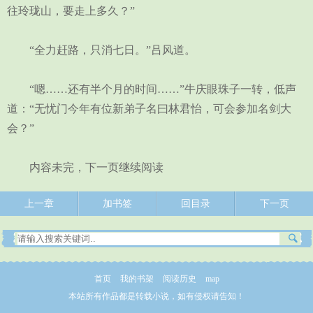
往玲珑山，要走上多久？”
“全力赶路，只消七日。”吕风道。
“嗯……还有半个月的时间……”牛庆眼珠子一转，低声
道：“无忧门今年有位新弟子名曰林君怡，可会参加名剑大
会？”
内容未完，下一页继续阅读
上一章
加书签
回目录
下一页
首页
我的书架
阅读历史
map
本站所有作品都是转载小说，如有侵权请告知！