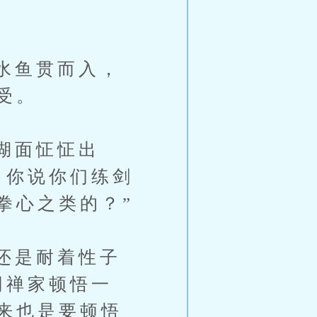
水鱼贯而入，
受。
湖面怔怔出
，你说你们练剑
拳心之类的？”
还是耐着性子
同禅家顿悟一
来也是要顿悟