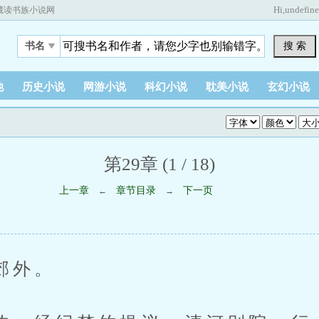
Hi,
undefin
藏读书族小说网
搜 索
书名
他
历史小说
网游小说
科幻小说
耽美小说
玄幻小说
第29章 (1 / 18)
上一章
章节目录
下一页
←
→
外。