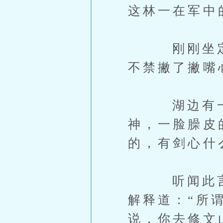
这林一在军中
刚刚坐定，
不禁撇了撇嘴
湖边有一凉
神，一脸臊皮
的，有剑心什
听闻此言，
解释道：“所
说，你去修文