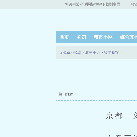
将读书族小说网快捷键下载到桌面
收
首页
玄幻
都市小说
综合其
无弹窗小说网
>
耽美小说
>
绿主苍穹
>
热门推荐：
京都，郊