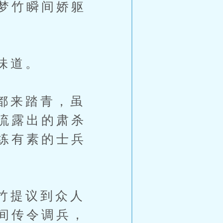
梦竹瞬间娇躯
味道。
都来踏青，虽
流露出的肃杀
练有素的士兵
竹提议到众人
间传令调兵，