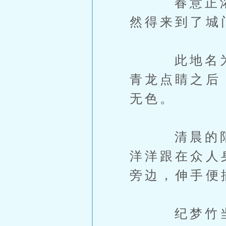
春意正浓，
然得来到了城
此地名为点
青龙点睛之后
无色。
清晨的阳光
洋洋跟在众人
旁边，伸手便
纪梦竹当即