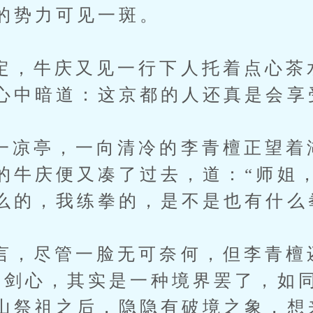
的势力可见一斑。
牛庆又见一行下人托着点心茶
心中暗道：这京都的人还真是会享
亭，一向清冷的李青檀正望着
的牛庆便又凑了过去，道：“师姐
么的，我练拳的，是不是也有什么
尽管一脸无可奈何，但李青檀
谓剑心，其实是一种境界罢了，如
山祭祖之后，隐隐有破境之象，想