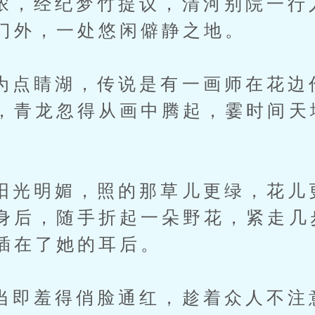
经纪梦竹提议，清河别院一行
门外，一处悠闲僻静之地。
睛湖，传说是有一画师在花边
，青龙忽得从画中腾起，霎时间天
明媚，照的那草儿更绿，花儿
身后，随手折起一朵野花，紧走几
插在了她的耳后。
羞得俏脸通红，趁着众人不注