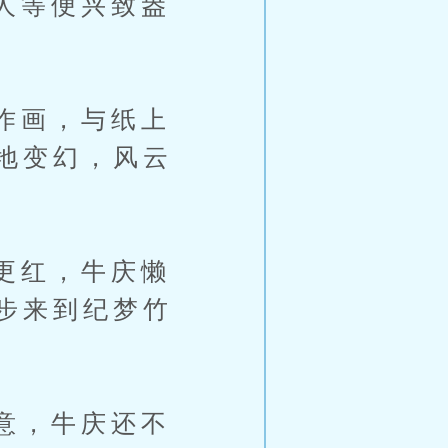
人等便兴致盎
作画，与纸上
地变幻，风云
更红，牛庆懒
步来到纪梦竹
意，牛庆还不