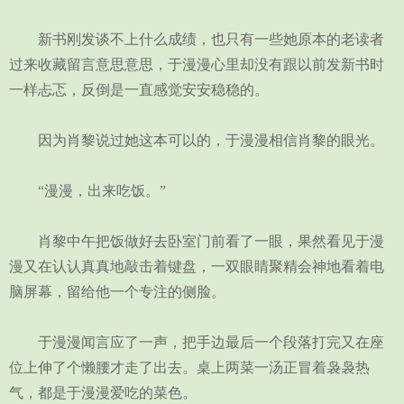
新书刚发谈不上什么成绩，也只有一些她原本的老读者
过来收藏留言意思意思，于漫漫心里却没有跟以前发新书时
一样忐忑，反倒是一直感觉安安稳稳的。
因为肖黎说过她这本可以的，于漫漫相信肖黎的眼光。
“漫漫，出来吃饭。”
肖黎中午把饭做好去卧室门前看了一眼，果然看见于漫
漫又在认认真真地敲击着键盘，一双眼睛聚精会神地看着电
脑屏幕，留给他一个专注的侧脸。
于漫漫闻言应了一声，把手边最后一个段落打完又在座
位上伸了个懒腰才走了出去。桌上两菜一汤正冒着袅袅热
气，都是于漫漫爱吃的菜色。