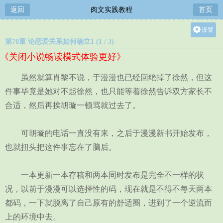
返回
肉文实践教程
首页
设置
第70章 论恋爱关系如何确立1 (1 / 3)
关灯
《关闭小说畅读模式体验更好》
大
中
虽然就算肖黎不说，于漫漫也已经回绝掉了徐然，但这
小
件事毕竟是她对不起徐然，也只能等着徐然告诉双方家长不
合适，然后再挨胡璇一顿骂就过去了。
可胡璇的电话一直没有来，之后于漫漫新书开始发布，
也就扭头把这件事忘在了脑后。
一本更新一本存稿和两本同时发布是完全不一样的状
况，以前于漫漫可以选择性的码，现在就是不得不每天两本
都码，一下就脱离了自己原有的舒适圈，进到了一个逆流而
上的环境中去。