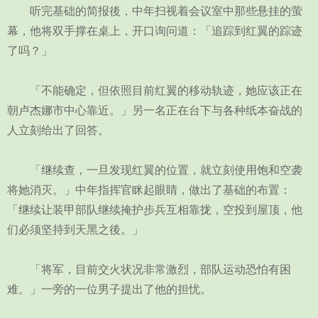
听完基础的简报後，中年扫视着会议室中那些悬挂的萤
幕，他将双手撑在桌上，开口询问道：「追踪到红翼的踪迹
了吗？」
「不能确定，但依照目前红翼的移动轨迹，她应该正在
朝卢杰娜市中心靠近。」另一名正在台下与各种纸本奋战的
人立刻给出了回答。
「继续查，一旦发现红翼的位置，就立刻使用饱和空袭
将她消灭。」中年指挥官眯起眼睛，做出了基础的布置：
「继续让装甲部队继续掩护步兵互相靠拢，空投到屋顶，他
们必须坚持到天黑之後。」
「将军，目前交火状况非常激烈，部队运动恐怕有困
难。」一旁的一位男子提出了他的担忧。