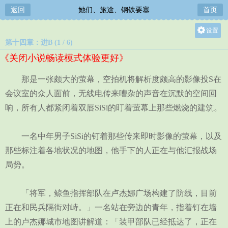
返回
她们、旅途、钢铁要塞
首页
设置
第十四章：进B (1 / 6)
关灯
《关闭小说畅读模式体验更好》
大
中
那是一张颇大的萤幕，空拍机将解析度颇高的影像投S在
小
会议室的众人面前，无线电传来嘈杂的声音在沉默的空间回
响，所有人都紧闭着双唇SiSi的盯着萤幕上那些燃烧的建筑。
一名中年男子SiSi的钉着那些传来即时影像的萤幕，以及
那些标注着各地状况的地图，他手下的人正在与他汇报战场
局势。
「将军，鲸鱼指挥部队在卢杰娜广场构建了防线，目前
正在和民兵隔街对峙。」一名站在旁边的青年，指着钉在墙
上的卢杰娜城市地图讲解道：「装甲部队已经抵达了，正在