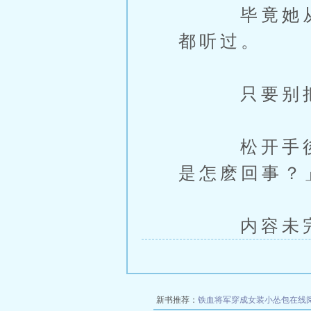
毕竟她从小
都听过。
只要别把屎
松开手後，
是怎麽回事？
内容未完，
新书推荐：
铁血将军穿成女装小怂包在线