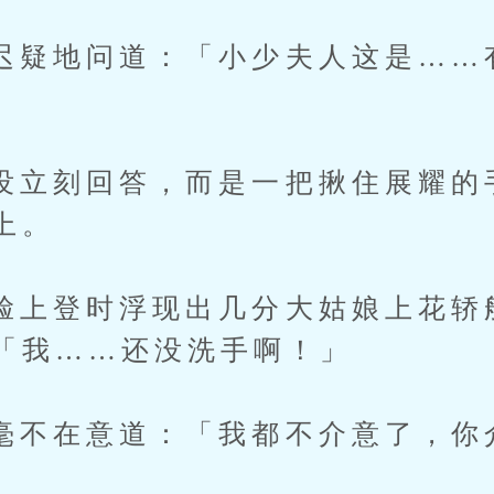
地问道：「小少夫人这是……
刻回答，而是一把揪住展耀的
上。
登时浮现出几分大姑娘上花轿
「我……还没洗手啊！」
在意道：「我都不介意了，你介