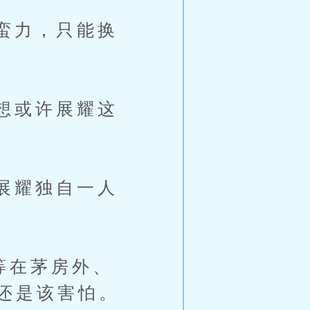
蛮力，只能换
想或许展耀这
展耀独自一人
在茅房外、
还是该害怕。