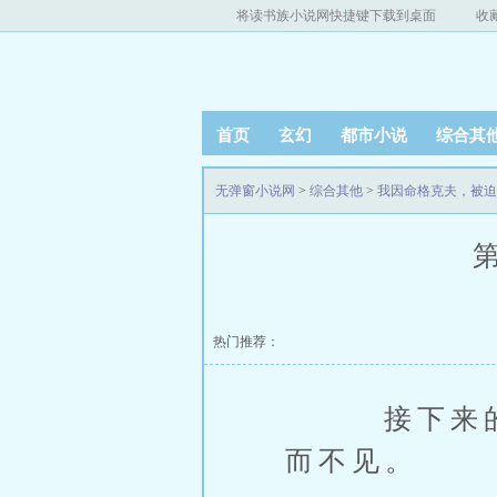
将读书族小说网快捷键下载到桌面
收
首页
玄幻
都市小说
综合其
无弹窗小说网
>
综合其他
>
我因命格克夫，被迫
第
热门推荐：
接下来的几
而不见。