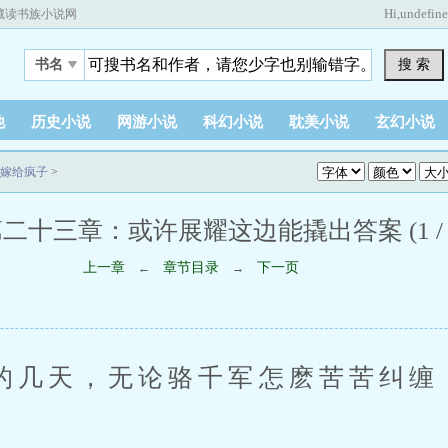
Hi,
undefin
藏读书族小说网
搜 索
书名
他
历史小说
网游小说
科幻小说
耽美小说
玄幻小说
嫁给疯子
>
二十三章：或许展耀这边能撬出答案 (1 / 
上一章
章节目录
下一页
←
→
天，无论骆千军怎麽苦苦纠缠