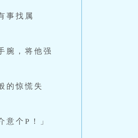
有事找属
手腕，将他强
般的惊慌失
意个P！」