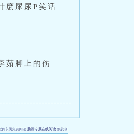
麽屎尿P笑话
。
李茹脚上的伤
脑洞专属免费阅读
脑洞专属在线阅读
别惹创