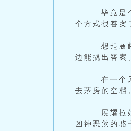
毕竟是个十
个方式找答案
想起展耀对
边能撬出答案
在一个风和
去茅房的空档
展耀拉好K
凶神恶煞的骆