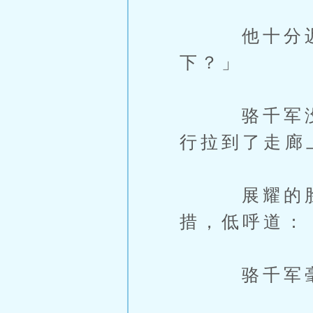
他十分迟疑
下？」
骆千军没立
行拉到了走廊
展耀的脸上
措，低呼道：
骆千军毫不