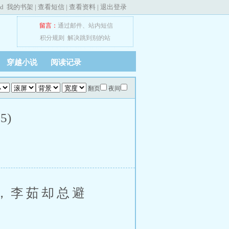
ed
我的书架
|
查看短信
|
查看资料
|
退出登录
留言：
通过邮件
、
站内短信
积分规则
解决跳到别的站
穿越小说
阅读记录
翻页
夜间
5)
，李茹却总避