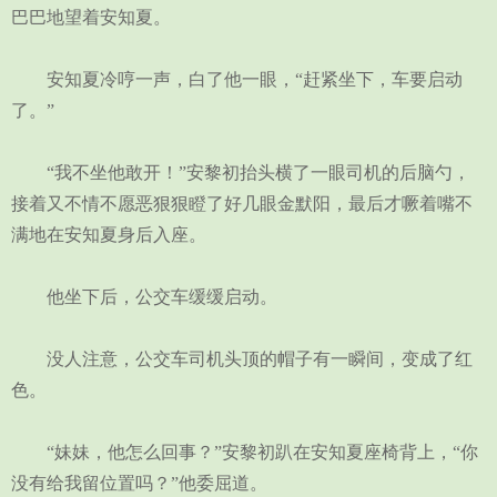
巴巴地望着安知夏。
安知夏冷哼一声，白了他一眼，“赶紧坐下，车要启动
了。”
“我不坐他敢开！”安黎初抬头横了一眼司机的后脑勺，
接着又不情不愿恶狠狠瞪了好几眼金默阳，最后才噘着嘴不
满地在安知夏身后入座。
他坐下后，公交车缓缓启动。
没人注意，公交车司机头顶的帽子有一瞬间，变成了红
色。
“妹妹，他怎么回事？”安黎初趴在安知夏座椅背上，“你
没有给我留位置吗？”他委屈道。