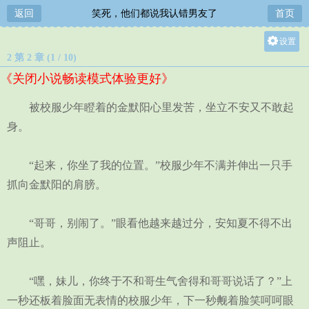
返回
笑死，他们都说我认错男友了
首页
设置
2 第 2 章 (1 / 10)
关灯
《关闭小说畅读模式体验更好》
大
中
被校服少年瞪着的金默阳心里发苦，坐立不安又不敢起
小
身。
“起来，你坐了我的位置。”校服少年不满并伸出一只手
抓向金默阳的肩膀。
“哥哥，别闹了。”眼看他越来越过分，安知夏不得不出
声阻止。
“嘿，妹儿，你终于不和哥生气舍得和哥哥说话了？”上
一秒还板着脸面无表情的校服少年，下一秒觍着脸笑呵呵眼