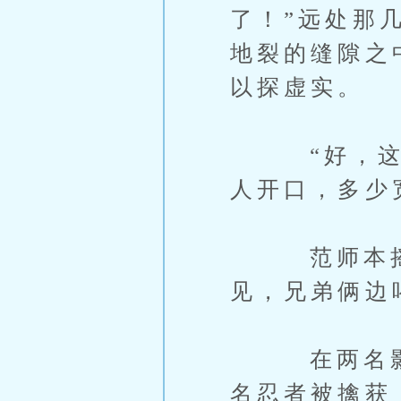
了！”远处那
地裂的缝隙之
以探虚实。
“好，这边
人开口，多少
范师本摇摇
见，兄弟俩边
在两名影级
名忍者被擒获