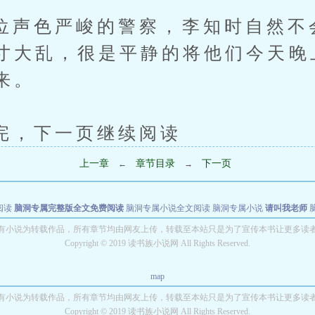
色严峻的警察，李知时自然不
寸大乱，很是平静的将他们今天晚
来。
下一页继续阅读
上一章
章节目录
下一页
←
→
阅读
脑洞专属完整版全文免费阅读
脑洞专属小说全文阅读
脑洞专属小说
请叫我老师
世者
穿书第一天就结婚小说全文阅读
有小说为转载作品，所有章节均由网友上传，转载至本站只是为了宣传本书让更多读
Copyright © 2019 读书族小说网 All Rights Reserved.
map
有小说为转载作品，所有章节均由网友上传，转载至本站只是为了宣传本书让更多读
Copyright © 2019 读书族小说网 All Rights Reserved.