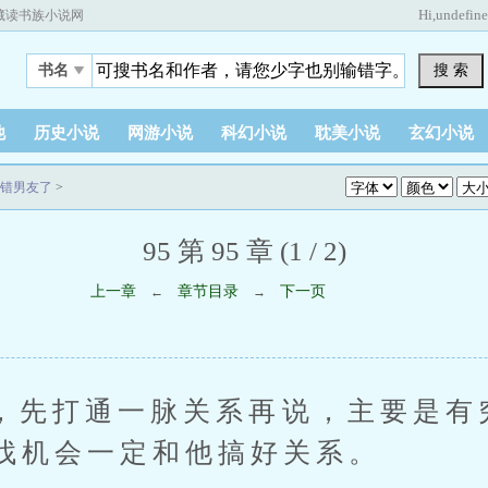
Hi,
undefin
藏读书族小说网
搜 索
书名
他
历史小说
网游小说
科幻小说
耽美小说
玄幻小说
错男友了
>
95 第 95 章 (1 / 2)
上一章
章节目录
下一页
←
→
打通一脉关系再说，主要是有
找机会一定和他搞好关系。