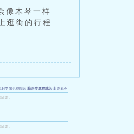
会像木琴一样
上逛街的行程
脑洞专属免费阅读
脑洞专属在线阅读
别惹创
者欣赏。
者欣赏。