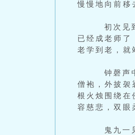
慢慢地向前移
初次见到雅
已经成老师了
老学到老，就
钟磬声中香
僧袍，外披袈
根火烛围绕在
容慈悲，双眼
鬼九一见，