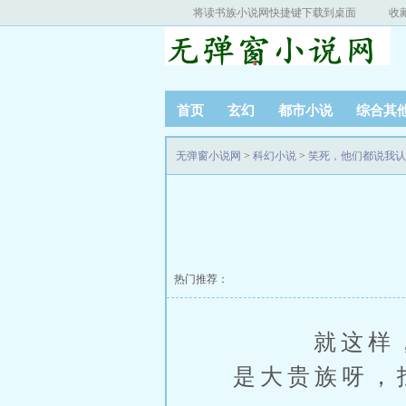
将读书族小说网快捷键下载到桌面
收
首页
玄幻
都市小说
综合其
无弹窗小说网
>
科幻小说
>
笑死，他们都说我认
热门推荐：
就这样，先
是大贵族呀，