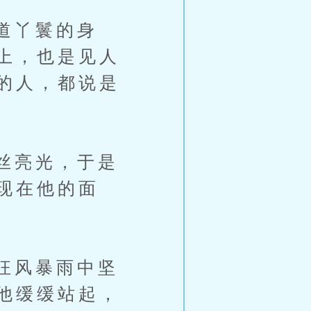
道丫鬟的身
上，也是见人
的人，都说是
丝亮光，于是
现在他的面
狂风暴雨中坚
他缓缓站起，