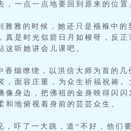
去，一点一点地要回到原来的位置
雅的时候，她还只是襁褓中的
，真是时光似箭日月如梭呀，反正
站这听她讲会儿课吧。
烟缭绕，以洪信大师为首的几
裟，面容庄重，为众生祈福祝祷。
佛像身边，把佛祖的金身映得闪闪
柔和地俯视着身前的芸芸众生。
吓了一大跳，道“不好，他们要