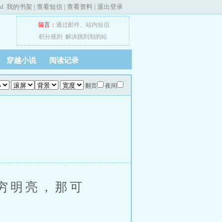
ed
我的书架
|
查看短信
|
查看资料
|
退出登录
留言：
通过邮件
、
站内短信
积分规则
解决跳到别的站
穿越小说
阅读记录
翻页
夜间
穷明亮，那可