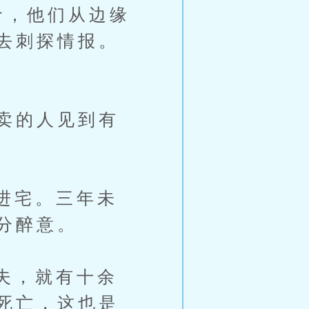
命，他们从边缘
去刺探情报。
卖的人见到有
进宅。三年未
分醉意。
夫，就有十余
死亡，这也是