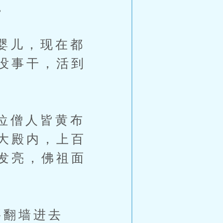
。
婴儿，现在都
没事干，活到
位僧人皆黄布
大殿内，上百
发亮，佛祖面
翻墙进去