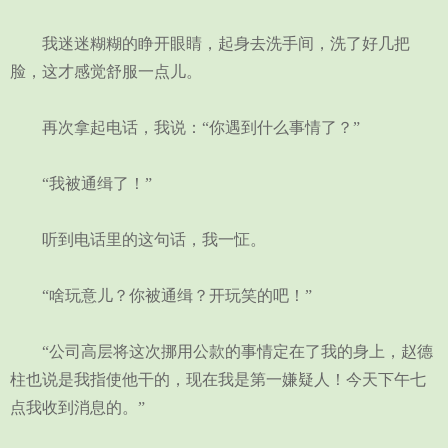
我迷迷糊糊的睁开眼睛，起身去洗手间，洗了好几把
脸，这才感觉舒服一点儿。
再次拿起电话，我说：“你遇到什么事情了？”
“我被通缉了！”
听到电话里的这句话，我一怔。
“啥玩意儿？你被通缉？开玩笑的吧！”
“公司高层将这次挪用公款的事情定在了我的身上，赵德
柱也说是我指使他干的，现在我是第一嫌疑人！今天下午七
点我收到消息的。”