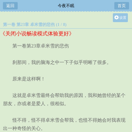
返回
今夜不眠
首页
设置
第一卷 第23章 卓米雪的悲伤 (1 / 8)
关灯
《关闭小说畅读模式体验更好》
大
中
第一卷第23章卓米雪的悲伤
小
刹那间，我的脑海之中一下子似乎明晰了很多。
原来是这样啊！
这就是卓米雪最终会帮助我的原因，我和她曾经的某个
朋友，亦或者是爱人，很相似。
怪不得，怪不得卓米雪会帮我，也怪不得她会对我表现
出一种奇怪的关心。