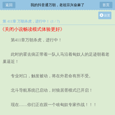
返回
我的抖音通万朝，老祖宗兴奋麻了
首页
设置
第 411章 万朝杀虎，进行中！ (1 / 7)
关灯
《关闭小说畅读模式体验更好》
大
中
第411章万朝杀虎，进行中！
小
此时的霍去病正带着一队人马沿着匈奴人的足迹朝着老
巢逼近！
专业对口，触发被动，将在外君命有所不受。
北斗导航系统已启动，封狼居胥模式已开启！
现在……你们正在跟一个啥匈奴专家作战！！！