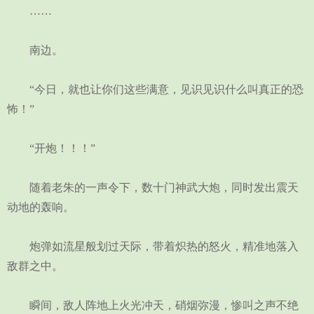
……
南边。
“今日，就也让你们这些满意，见识见识什么叫真正的恐
怖！”
“开炮！！！”
随着老朱的一声令下，数十门神武大炮，同时发出震天
动地的轰响。
炮弹如流星般划过天际，带着炽热的怒火，精准地落入
敌群之中。
瞬间，敌人阵地上火光冲天，硝烟弥漫，惨叫之声不绝