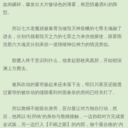
血肉碾碎，爆发出大片惨绿色的薄雾，将恐惧遍洒IG的阵
型。
所以七大老魔就被秦霄当做毁灭神皇幡的七尊主魂融了
进去，分别代领着毁灭之力的七罪之力来供他驱使，跟霍雨
浩那六大魂灵分别承担一道情绪神位神力的情况类似。
骷髅人终于意识到什么，他拿起那枚凤凰胆，开始朝深
渊上方爬去。
被风吹动的窗帘扬起来还未落下去，明日川甚至还能透
过窗帘的被吹动的缝隙看到对面春奈的房间已经关灯了。
所以詹姆不能留在身旁，苏尔曼让对方独自行动，然
后，他再以‘杜邦纳’的身份与詹姆接触，一边协助对方完成黄
金试炼，另一边打入【不眠之眼】的内部，做个最合格的‘内