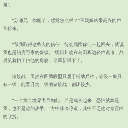
鬼’。
“苏师兄！你醒了，感觉怎么样？”王嫣嫣略带高兴的声
音传来。
“帮我取得这些人的信任，待会我跟你们一起回去，就说
我也是初鹿野家的保镖。”明日川凑在岛田耳边轻声说道，然
后笑着拍了拍他的肩膀，便重新蹲下了。
猪族战士虽然在图腾联盟只属于辅助兵种，等级一般只
有一级，能晋升为二级的猪族战士都比较少。
“一个黄金境界尚且如此，若是成长起来，恐怕就算是
我，也不是你的敌手。”方中臻冷哼道，其中不乏他对秦霄白
的欣赏。