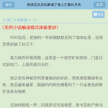
返回
死掉五次后玩家成了海上亡妻白月光
首页
设置
25 第二十四瓶酒 (1 / 3)
关灯
《关闭小说畅读模式体验更好》
大
中
PDD说完，把抽到一半的烟默默丢到了烟灰缸里，还很
小
厉害的咳了好几下。
葛力姆乔环视周围，这里是一个很空旷的房间，门是日
式的拉门，上面亮着日光灯。
他之前在神秘空间里修炼的好好的，突然感觉脑袋有点
热，然后越来越晕，隐隐约约间仿佛看到了一只金黄色的狰
狞龙兽在咆哮。
厄加特怒吼一声，闪现穿过河道墙壁，将卡莎的尸体与