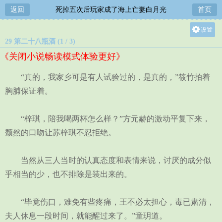
返回
死掉五次后玩家成了海上亡妻白月光
首页
设置
29 第二十八瓶酒 (1 / 3)
关灯
《关闭小说畅读模式体验更好》
大
中
“真的，我家乡可是有人试验过的，是真的，”筱竹拍着
小
胸脯保证着。
“梓琪，陪我喝两杯怎么样？”方元赫的激动平复下来，
颓然的口吻让苏梓琪不忍拒绝。
当然从三人当时的认真态度和表情来说，讨厌的成分似
乎相当的少，也不排除是装出来的。
“毕竟伤口，难免有些疼痛，王不必太担心，毒已肃清，
夫人休息一段时间，就能醒过来了。”童玥道。