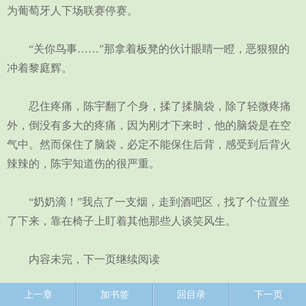
为葡萄牙人下场联赛停赛。
“关你鸟事……”那拿着板凳的伙计眼睛一瞪，恶狠狠的
冲着黎庭辉。
忍住疼痛，陈宇翻了个身，揉了揉脑袋，除了轻微疼痛
外，倒没有多大的疼痛，因为刚才下来时，他的脑袋是在空
气中。然而保住了脑袋，必定不能保住后背，感受到后背火
辣辣的，陈宇知道伤的很严重。
“奶奶滴！”我点了一支烟，走到酒吧区，找了个位置坐
了下来，靠在椅子上盯着其他那些人谈笑风生。
内容未完，下一页继续阅读
上一章
加书签
回目录
下一页