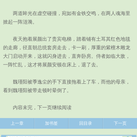
两道眸光在虚空碰撞，宛如有金铁交鸣，在两人魂海里
掀起一阵涟漪。
夜天抱着展颜出了贵宾电梯，踏着铺有土耳其红色地毯
的走廊，径直朝总统套房走去，卡一刷，厚重的紫檀木雕龙
大门启动开来，这就闪身进去，直奔卧房。侍者如临大敌，
一阵忙乱，这才将展颜安顿在床上，退了去。
魏瑾阳被季逸尘的手下直接拖着上了车，而他的母亲，
看到魏瑾阳被带走顿时晕倒了。
内容未完，下一页继续阅读
上一章
加书签
回目录
下一页