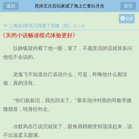
返回
死掉五次后玩家成了海上亡妻白月光
首页
设置
70 二周目if欧亚几同意了求婚（完） (1 / 4)
关灯
《关闭小说畅读模式体验更好》
大
中
以静狐疑的看了他一眼，算了，不愿意说的话就算多问
小
他也不会说的。
龙逸飞不知道自己该说什么，可是，昨晚他什么都没
做，真的没有。
“你们叙叙旧，我先回去了。”慕非池冲对面的司敬亭微
微颔首，转身往外走。
冷默风自己说完就笑了，眼角眉梢都变得荡漾起来，说
不出温柔又圆满。