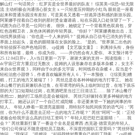
解山灯 一句话简介：红罗宾是全世界最好的队友！ 综英美+综恐+轻无限
流 主动积极会沟通强心脏女主 x 一只轻度压抑期的小红鸟 眼前是一座看
起来和普通乐园没有差别，可是莫名又透着一丝诡异违和感的新游乐园。
阿莱娜手捏着自己收到的那封烫金邀请函，站在乐园入口处张望了一下，
试图为自己寻觅一位同行者。 很快，她锁定了一个背着黑色双肩包，穿
红色连帽卫衣，灰色休闲裤的年轻男孩。 “你好？” 阿莱娜勇敢出击，主
动找男孩搭讪：“你也是一个人来的吗？” 提姆从自己信号已消失的手机
界面上抬起头，蓝色的眼睛落在女孩的脸上。 “是的。”世界第二出色的
年轻侦探不动声色地回答。 cp提姆 【文艺版文案】： 剥离掉头衔，身份
和所有标签，最终，你成为你。 ——并仍然会有人爱你。 本文预计将于
25.12.04日开v，入v当日更新一万字，谢谢大家的支持～ 阅读指南： 1，
dc宇宙已官方重启过无数次，提姆的人设形象存在多版本杂糅 2，女主不
来自dc世界观 3，同样由于dc的多元宇宙，时间线存在杂糅 4，应当是个
轻松治愈小甜饼 5，作者喜欢蝙家所有人 6，下一本预收：《[综英美]糟
糕，打工的地方又被端了！》 芮丝总是在各种神秘的地方打零工。 她在
冰山餐厅的后厨兼职杀过鱼，在哥谭湾的码头上临时卸过货，在地下俱乐
部的大门口短期站过岗，在黑酒吧里当过三日清洁工…… 除了冰山餐厅
依然□□，她的打工场所总是会被端掉。 芮丝只好辗转在更多神秘的地方
打零工。 她还认识了一个自己忙成陀螺，非还要来管一下她的闲事的年
轻人。 年轻人睁着一双漂亮蓝眼睛，用特别不知民间疾苦的语气问：“芮
丝，你为什么不愿意去正经一点的地方工作呢？” 芮丝“呵呵”一笑：“正经
老板会给我开这么高的日结工资吗？” 年轻人眨巴眨巴蓝眼睛：“……我
会？” 芮丝重新打量了一番这个全名是提摩西·杰克逊·德雷克的年轻人。
“你们公司保证不随意侵犯员工隐私，不深度挖掘职工背景吗？”芮丝怀疑
地问。 “我保证。”提姆说，“起码我绝对尊重自己的职工隐私。” cp提姆