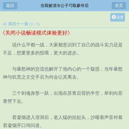
返回
当我被清冷公子巧取豪夺后
首页
设置
41 第四十一章 (1 / 3)
关灯
《关闭小说畅读模式体验更好》
大
中
说什么平都一战，大家都意识到了自己的战斗实力还是
小
不足，想要更多的投喂，更大的进步。
与暴怒神的交流也解开了他内心的一个疑惑，当年暴怒
神与饥荒之主交手后为何会让其离去。
三个剑魂身形一跃，出现在苏青后背的半空，举剑向苏
青劈下去。
君凝烟进入溶洞后，老人猛的抬起头，沙哑着声音对着
君凝烟开口询问道。