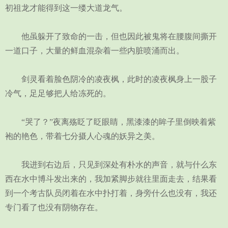
初祖龙才能得到这一缕大道龙气。
他虽躲开了致命的一击，但也因此被鬼将在腰腹间撕开
一道口子，大量的鲜血混杂着一些内脏喷涌而出。
剑灵看着脸色阴冷的凌夜枫，此时的凌夜枫身上一股子
冷气，足足够把人给冻死的。
“哭了？”夜离殇眨了眨眼睛，黑漆漆的眸子里倒映着紫
袍的艳色，带着七分摄人心魂的妖异之美。
我进到右边后，只见到深处有朴水的声音，就与什么东
西在水中博斗发出来的，我加紧脚步就往里面走去，结果看
到一个考古队员闭着在水中扑打着，身旁什么也没有，我还
专门看了也没有阴物存在。