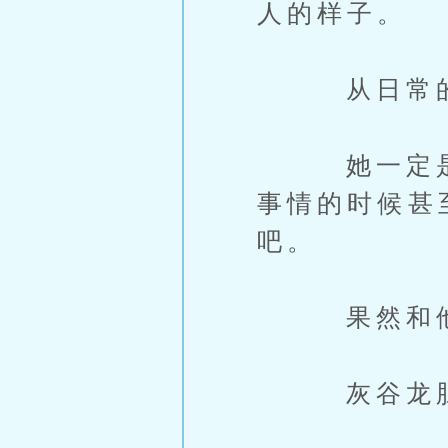
人的样子。
从日常的生
她一定是那
事情的时候甚
吧。
果然和他们
灰谷龙胆默