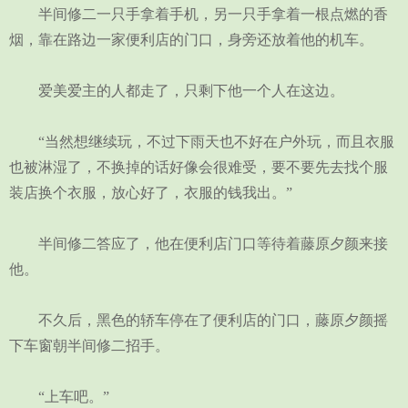
半间修二一只手拿着手机，另一只手拿着一根点燃的香
烟，靠在路边一家便利店的门口，身旁还放着他的机车。
爱美爱主的人都走了，只剩下他一个人在这边。
“当然想继续玩，不过下雨天也不好在户外玩，而且衣服
也被淋湿了，不换掉的话好像会很难受，要不要先去找个服
装店换个衣服，放心好了，衣服的钱我出。”
半间修二答应了，他在便利店门口等待着藤原夕颜来接
他。
不久后，黑色的轿车停在了便利店的门口，藤原夕颜摇
下车窗朝半间修二招手。
“上车吧。”