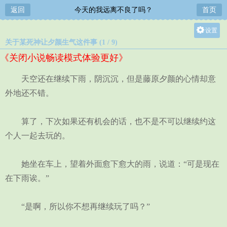
返回
今天的我远离不良了吗？
首页
设置
关于某死神让夕颜生气这件事 (1 / 9)
关灯
《关闭小说畅读模式体验更好》
大
中
天空还在继续下雨，阴沉沉，但是藤原夕颜的心情却意
小
外地还不错。
算了，下次如果还有机会的话，也不是不可以继续约这
个人一起去玩的。
她坐在车上，望着外面愈下愈大的雨，说道：“可是现在
在下雨诶。”
“是啊，所以你不想再继续玩了吗？”