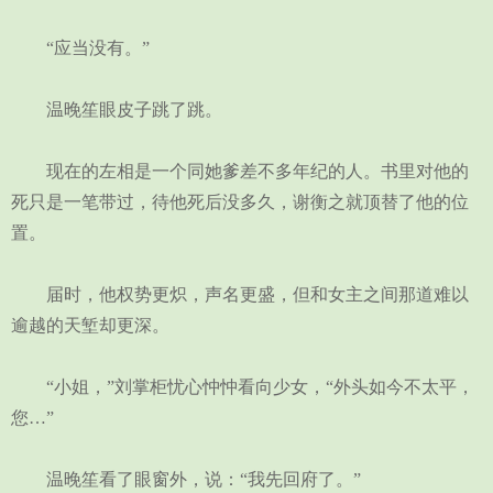
“应当没有。”
温晚笙眼皮子跳了跳。
现在的左相是一个同她爹差不多年纪的人。书里对他的
死只是一笔带过，待他死后没多久，谢衡之就顶替了他的位
置。
届时，他权势更炽，声名更盛，但和女主之间那道难以
逾越的天堑却更深。
“小姐，”刘掌柜忧心忡忡看向少女，“外头如今不太平，
您…”
温晚笙看了眼窗外，说：“我先回府了。”