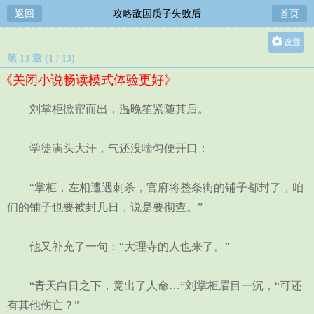
返回
攻略敌国质子失败后
首页
设置
第 13 章 (1 / 13)
关灯
《关闭小说畅读模式体验更好》
大
中
刘掌柜掀帘而出，温晚笙紧随其后。
小
学徒满头大汗，气还没喘匀便开口：
“掌柜，左相遭遇刺杀，官府将整条街的铺子都封了，咱
们的铺子也要被封几日，说是要彻查。”
他又补充了一句：“大理寺的人也来了。”
“青天白日之下，竟出了人命…”刘掌柜眉目一沉，“可还
有其他伤亡？”