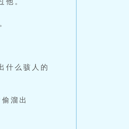
过他。
。
出什么骇人的
偷溜出