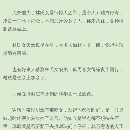
无奈他为了林氏女屡行惊人之举，是个人都难掩好奇，
原是一二私下讨论，不知怎身旁多了人，你来我往，各种猜
测甚嚣尘上。
林氏女天煞孤星在前，大多人如林学文一般，觉得谢玦
是另有目的。
也有好事人猜测林氏女貌美，孤男寡女得缘夜半同行，
谢玦是想亲上加亲了。
而候在待漏院等开朝的林学文一脸疲色。
谢玦昨夜没能拿下那孽女，愁得他都没睡好，第一波晨
鼓起时他便匆匆收拾了进宫。他如今是半点都不想待在府
里，琢磨着是否要私下去找谢玦问个仔细，就听旁边的人正