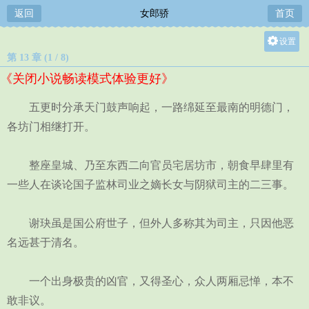
返回
女郎骄
首页
设置
第 13 章 (1 / 8)
关灯
《关闭小说畅读模式体验更好》
大
中
五更时分承天门鼓声响起，一路绵延至最南的明德门，
小
各坊门相继打开。
整座皇城、乃至东西二向官员宅居坊市，朝食早肆里有
一些人在谈论国子监林司业之嫡长女与阴狱司主的二三事。
谢玦虽是国公府世子，但外人多称其为司主，只因他恶
名远甚于清名。
一个出身极贵的凶官，又得圣心，众人两厢忌惮，本不
敢非议。