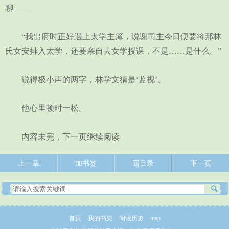
聊——
“我出府时正好遇上太学主簿，说谢司主今日便要将那林
氏女安排入太学，还要亲自去女学授课，不是……是什么。”
说得极小声的两字，林学文猜是‘监视’。
他心里顿时一松。
内容未完，下一页继续阅读
上一章
加书签
回目录
下一页
首页
我的书架
阅读历史
map