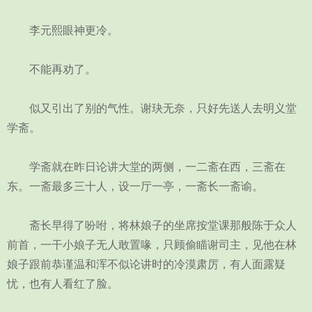
李元熙眼神更冷。
不能再劝了。
似又引出了别的气性。谢玦无奈，只好先送人去明义堂
学斋。
学斋就在昨日论讲大堂的两侧，一二斋在西，三斋在
东。一斋最多三十人，设一厅一亭，一斋长一斋谕。
斋长早得了吩咐，将林娘子的坐席按堂课那般陈于众人
前首，一干小娘子无人敢置喙，只顾偷瞄谢司主，见他在林
娘子跟前恭谨温和浑不似论讲时的冷漠肃厉，有人面露疑
忧，也有人看红了脸。