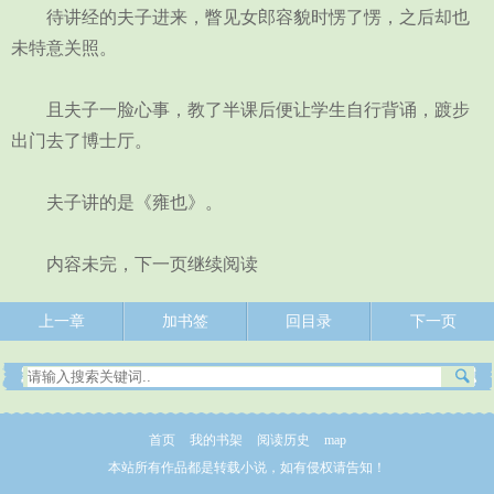
待讲经的夫子进来，瞥见女郎容貌时愣了愣，之后却也
未特意关照。
且夫子一脸心事，教了半课后便让学生自行背诵，踱步
出门去了博士厅。
夫子讲的是《雍也》。
内容未完，下一页继续阅读
上一章
加书签
回目录
下一页
首页
我的书架
阅读历史
map
本站所有作品都是转载小说，如有侵权请告知！