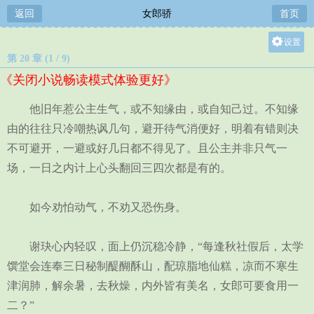
返回
女郎骄
首页
设置
第 20 章 (1 / 9)
关灯
《关闭小说畅读模式体验更好》
大
中
他旧年惹公主生气，或不知缘由，或自知己过。不知缘
小
由的往往只冷嘲热讽几句，避开待气消便好，明着有错则决
不可避开，一避或好几日都不得见了。且公主并非只气一
场，一日之内计上心头翻回三四次都是有的。
如今劝怕动气，不劝又恐伤身。
谢玦心内轻叹，面上仍沉稳冷静，“每逢秋社假后，太学
馔堂会连奉三日秘制醍醐酥山，配琼脂地仙糕，凉而不寒生
津润肺，解余暑，去秋燥，内外皆有美名，女郎可要食用一
二？”