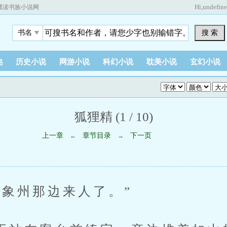
Hi,
undefin
藏读书族小说网
搜 索
书名
他
历史小说
网游小说
科幻小说
耽美小说
玄幻小说
狐狸精 (1 / 10)
上一章
章节目录
下一页
←
→
州那边来人了。”