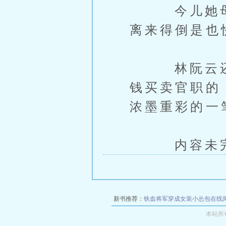
今儿她母亲
离来得倒是也
林阮云还没
钱买卖官职的
浓墨重彩的一
内容未完，
新书推荐：
铁血将军穿成女装小怂包在线
本站所