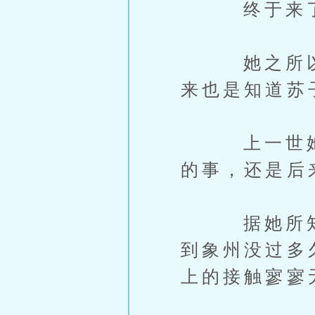
终于来
她之所以会
来也是知道苏
上一世她病
的事，还是后
据她所知，
到象州没过多
上的接触寥寥