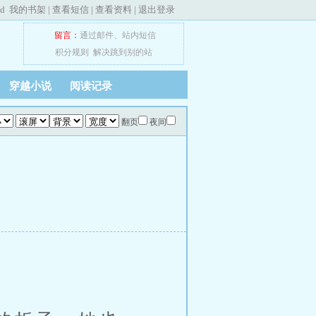
ed
我的书架
|
查看短信
|
查看资料
|
退出登录
留言：
通过邮件
、
站内短信
积分规则
解决跳到别的站
穿越小说
阅读记录
翻页
夜间