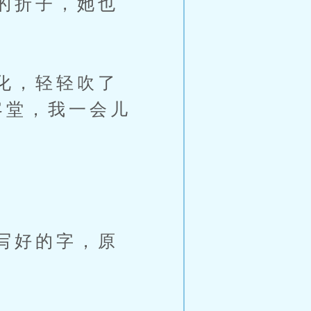
的折子，她也
化，轻轻吹了
客堂，我一会儿
写好的字，原