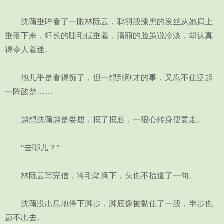
沈蒲垂眸看了一眼林阮云，鸦羽般漆黑的发丝从她肩上
垂落下来，纤长的睫毛低垂着，清丽的脸虽说冷淡，却认真
得令人着迷。
他几乎是看得痴了，但一想到刚才的事，又忍不住泛起
一阵酸楚……
越想沈蒲越是委屈，抿了抿唇，一狠心转身便要走。
“去哪儿？”
林阮云写完信，将毛笔搁下，头也不抬道了一句。
沈蒲没出息地停下脚步，脚底像被黏住了一般，半步也
迈不出去。