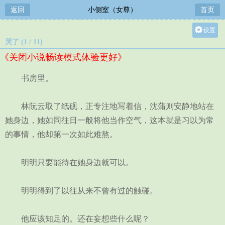
返回
小侧室（女尊）
首页
设置
哭了 (1 / 11)
关灯
《关闭小说畅读模式体验更好》
大
中
书房里。
小
林阮云取了纸砚，正专注地写着信，沈蒲则安静地站在
她身边，她如同往日一般将他当作空气，这本就是习以为常
的事情，他却第一次如此难熬。
明明只要能待在她身边就可以。
明明得到了以往从来不曾有过的触碰。
他应该知足的。还在妄想些什么呢？