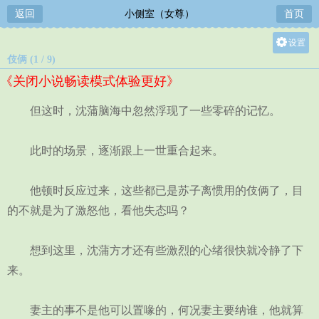
返回
小侧室（女尊）
首页
设置
伎俩 (1 / 9)
关灯
《关闭小说畅读模式体验更好》
大
中
但这时，沈蒲脑海中忽然浮现了一些零碎的记忆。
小
此时的场景，逐渐跟上一世重合起来。
他顿时反应过来，这些都已是苏子离惯用的伎俩了，目
的不就是为了激怒他，看他失态吗？
想到这里，沈蒲方才还有些激烈的心绪很快就冷静了下
来。
妻主的事不是他可以置喙的，何况妻主要纳谁，他就算