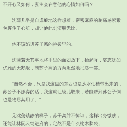
不开心又如何，妻主会在意他的心情如何吗？
沈蒲几乎是自虐般地这样想着，密密麻麻的刺痛感紧紧
包裹住了心脏，却让他此刻清醒无比。
他不该陷进苏子离的挑拨里的。
沈蒲若无其事地将手里的面团放下，抬起眸，姿态犹如
优雅的天鹅般，朝苏子离的方向坦然地抿唇一笑。
“自然不会，只是我这里的东西也是从水仙楼带出来的，
苏公子不嫌弃的话，我这就让绫儿取来，若能帮到苏公子倒
也是物尽其用了。”
见沈蒲镇静的样子，苏子离并不惊讶，这样出身微贱，
还能让林阮云纳进府的，定然不是什么榆木脑袋。