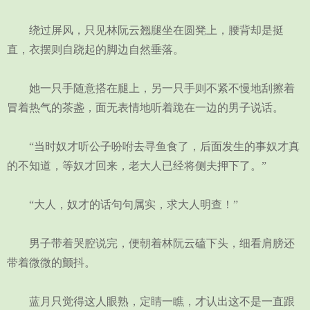
绕过屏风，只见林阮云翘腿坐在圆凳上，腰背却是挺
直，衣摆则自跷起的脚边自然垂落。
她一只手随意搭在腿上，另一只手则不紧不慢地刮擦着
冒着热气的茶盏，面无表情地听着跪在一边的男子说话。
“当时奴才听公子吩咐去寻鱼食了，后面发生的事奴才真
的不知道，等奴才回来，老大人已经将侧夫押下了。”
“大人，奴才的话句句属实，求大人明查！”
男子带着哭腔说完，便朝着林阮云磕下头，细看肩膀还
带着微微的颤抖。
蓝月只觉得这人眼熟，定睛一瞧，才认出这不是一直跟