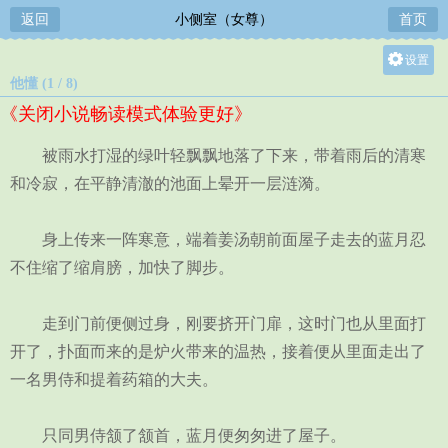
返回
小侧室（女尊）
首页
设置
他懂 (1 / 8)
关灯
《关闭小说畅读模式体验更好》
大
中
被雨水打湿的绿叶轻飘飘地落了下来，带着雨后的清寒
小
和冷寂，在平静清澈的池面上晕开一层涟漪。
身上传来一阵寒意，端着姜汤朝前面屋子走去的蓝月忍
不住缩了缩肩膀，加快了脚步。
走到门前便侧过身，刚要挤开门扉，这时门也从里面打
开了，扑面而来的是炉火带来的温热，接着便从里面走出了
一名男侍和提着药箱的大夫。
只同男侍颔了颔首，蓝月便匆匆进了屋子。