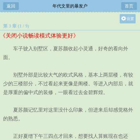
返回
年代文里的暴发户
首页
设置
第 3 章 (1 / 9)
关灯
《关闭小说畅读模式体验更好》
大
中
车子驶入别墅区，夏苏颜收起小灵通，好奇的看向外
小
面。
别墅外部是比较大气的欧式风格，基本上两层楼，有较
少的三楼部分，不过看起来更像是阁楼。等进入内部后，就
是厚重的偏中式的装修，一眼看过去金碧辉煌。
夏苏颜记忆里对这里没什么印象，但进来后却感觉格外
的熟悉。
正好夏缙下午三四点才回来，想要找人算账现在也还