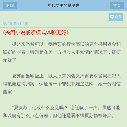
返回
年代文里的暴发户
首页
设置
第 10 章 (1 / 6)
关灯
《关闭小说畅读模式体验更好》
大
中
抓起来当然可以，穆艳茹的行为高低的算个挪用资金和
小
盗窃的罪名，特别是在另一方持股人不知情的情况下，盗窃
无疑了。
夏苏颜当即坐正，以大股东的名义严肃要求警局把犯人
穆艳茹逮捕归案，保证每一个罪犯都难逃法网，她十分相信
国家！
“夏叔叔，他没什么意见吗？”谢迁咳了一声。虽然可能
和以前有那么点点偏差，但他还是看不得夏苏颜被嫌弃。