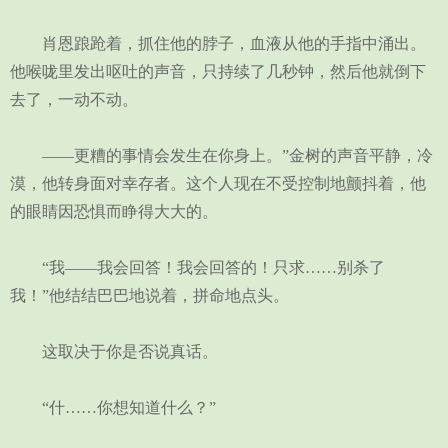
肖恩踉跄着，抓住他的脖子，血液从他的手指中涌出。
他喉咙里发出呕吐的声音，只持续了几秒钟，然后他就倒下
去了，一动不动。
——更糟的事情会发生在你身上。”金树的声音平静，冷
漠，他转身面对幸存者。这个人现在不受控制地颤抖着，他
的眼睛因恐惧而睁得大大的。
“我——我会回答！我会回答的！只求……别杀了
我！”他结结巴巴地说着，拼命地点头。
这取决于你是否说真话。
“什……你想知道什么？”