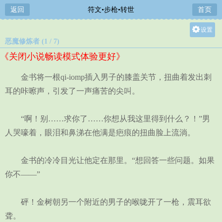
返回
符文•步枪•转世
首页
设置
恶魔修炼者 (1 / 7)
关灯
《关闭小说畅读模式体验更好》
大
中
金书将一根qi-iomp插入男子的膝盖关节，扭曲着发出刺
小
耳的咔嚓声，引发了一声痛苦的尖叫。
“啊！别……求你了……你想从我这里得到什么？！”男
人哭嚎着，眼泪和鼻涕在他满是疤痕的扭曲脸上流淌。
金书的冷冷目光让他定在那里。“想回答一些问题。如果
你不——”
砰！金树朝另一个附近的男子的喉咙开了一枪，震耳欲
聋。