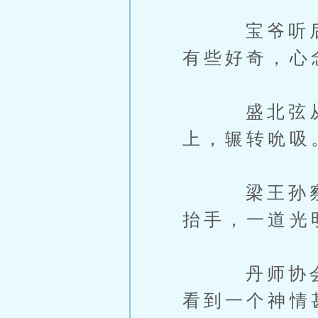
宝爷听后拿
有些好奇，心
盛北弦从鼻
上，辗转吮吸
梁王孙察觉
抬手，一道光
丹师协会内
看到一个神情