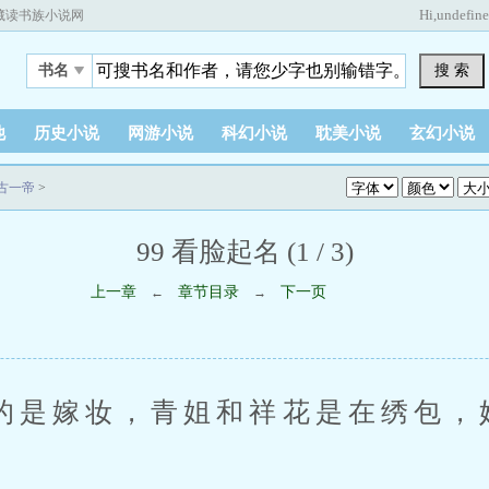
Hi,
undefin
藏读书族小说网
搜 索
书名
他
历史小说
网游小说
科幻小说
耽美小说
玄幻小说
古一帝
>
99 看脸起名 (1 / 3)
上一章
章节目录
下一页
←
→
嫁妆，青姐和祥花是在绣包，
。