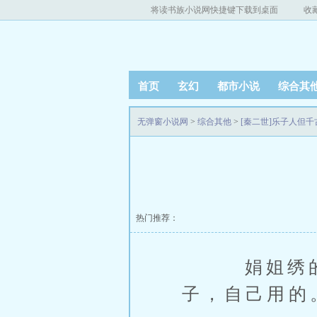
将读书族小说网快捷键下载到桌面
收
首页
玄幻
都市小说
综合其
无弹窗小说网
>
综合其他
>
[秦二世]乐子人但千
热门推荐：
娟姐绣的是
子，自己用的