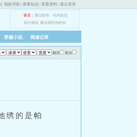
ed
我的书架
|
查看短信
|
查看资料
|
退出登录
留言：
通过邮件
、
站内短信
积分规则
解决跳到别的站
穿越小说
阅读记录
翻页
夜间
她绣的是帕