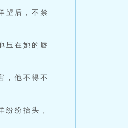
洋望后，不禁
地压在她的唇
害，他不得不
洋纷纷抬头，