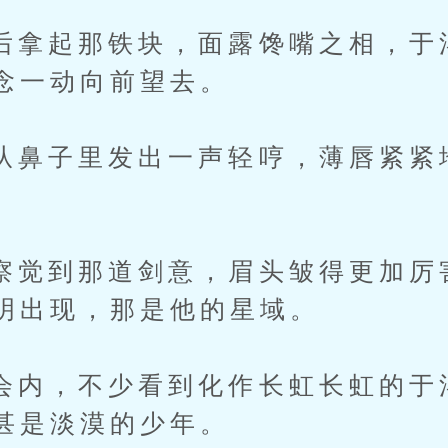
起那铁块，面露馋嘴之相，于
念一动向前望去。
子里发出一声轻哼，薄唇紧紧
。
到那道剑意，眉头皱得更加厉
明出现，那是他的星域。
，不少看到化作长虹长虹的于
甚是淡漠的少年。