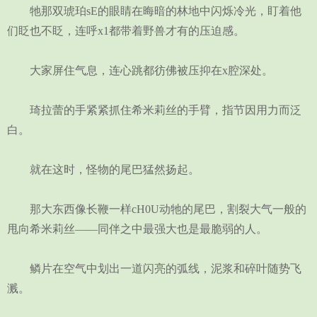
牠那双琥珀sE的眼睛在晦暗的林地中闪烁冷光，盯着他
们眨也不眨，连呼x1都带着野兽才有的压迫感。
大家屏住气息，连心跳都彷佛被压抑在x腔深处。
琦拉蕾的手紧紧抓住希米莉丝的手臂，指节因用力而泛
白。
就在这时，怪物的尾巴猛然扬起。
那大东西像长鞭一样cH0U动牠的尾巴，割裂大气一般的
甩向希米莉丝——同伴之中最强大也是最脆弱的人。
鳞片在空气中划出一道闪亮的弧线，泥浆和碎叶随势飞
溅。