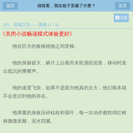
返回
猜猜看，我在箱子里藏了什麽？
首页
设置
101、沼地之主——现身 (1 / 4)
关灯
《关闭小说畅读模式体验更好》
大
中
牠在巨大的板根植物之间穿梭。
小
牠的身躯硕大，鳞片上沾着尚未乾涸的泥浆，移动时发
出低沉的摩擦声。
牠的速度飞快，如果不是因为牠真的太大，他们根本就
不会意识到牠的存在。
牠厚重的身躯压碎枯枝和落叶，每一次动作都扰得红树
林微微发颤，泥水四溅。