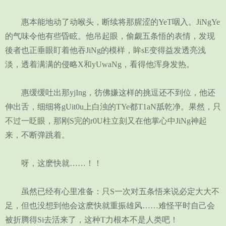
惠本能地动了动喉头，断续将那腥涩的YeT咽入。JiNgYe
的气味令他有些昏眩。他吊起眼，偷觑五条悟的表情，发现
後者也正垂眼盯着他吞JiNg的模样，眸sE变得益发透亮浅
淡，透着满满的侵略X和yUwaNg，看得他浑身发热。
惠缓缓吐出那yjIng，彷佛嫌这样的挑逗还不到位，他还
伸出舌，细细将gUit0u上白浊的TYe都T1aN舐乾净。果然，只
不过一眨眼，那刚S完的r0U柱立刻又在他掌心中JiNg神起
来，不断弹跳着。
呀，这麽快就……！！
虽然已经有心里准备：只S一次对五条悟来说必定大大不
足，但也没想到他会这麽快就重振雄风……难怪平时自己会
被折腾得Si去活来了，这种T力根本不是人类吧！