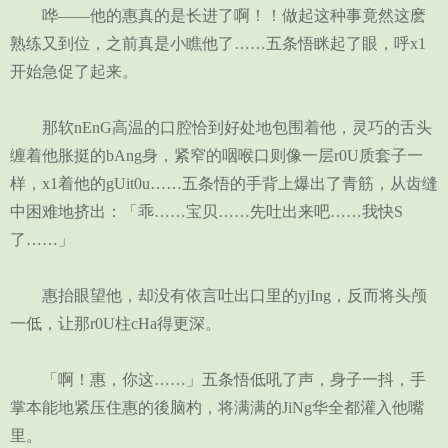
哗——他的惠真的是长进了啊！！做起这种事竟然这麽
熟练又到位，之前真是小瞧他了……五条悟眯起了眼，呼x1
开始急促了起来。
那软nEnG高温的口腔恰到好处地包围着他，灵巧的舌头
缠着他胀挺的bAng身，紧窄的咽喉口则像一层r0U质套子一
样，x1着他的gUit0u……五条悟的手背上爆出了青筋，从齿缝
中困难地挤出：「乖……宝贝……先吐出来吧……我快S
了……」
惠抬眼望他，却没有依言吐出口里的yjIng，反而将头颅
一低，让那r0U柱cHa得更深。
「啊！惠，你这……」五条悟低吼了声，身子一抖，手
掌本能地紧压住惠的後脑杓，将满满的JiNg华全都灌入他嘴
里。