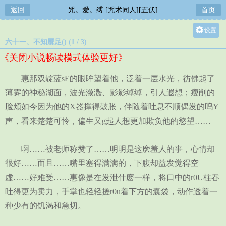
返回
咒。爱。缚 [咒术同人][五伏]
首页
设置
六十一、不知餍足() (1 / 3)
关灯
《关闭小说畅读模式体验更好》
大
中
惠那双靛蓝sE的眼眸望着他，泛着一层水光，彷佛起了
小
薄雾的神秘湖面，波光潋灩、影影绰绰，引人遐想；瘦削的
脸颊如今因为他的X器撑得鼓胀，伴随着吐息不顺偶发的呜Y
声，看来楚楚可怜，偏生又g起人想更加欺负他的慾望……
啊……被老师称赞了……明明是这麽羞人的事，心情却
很好……而且……嘴里塞得满满的，下腹却益发觉得空
虚……好难受……惠像是在发泄什麽一样，将口中的r0U柱吞
吐得更为卖力，手掌也轻轻搓r0u着下方的囊袋，动作透着一
种少有的饥渴和急切。