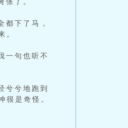
弩张了。
全都下了马，
来。
我一句也听不
经兮兮地跑到
神很是奇怪。