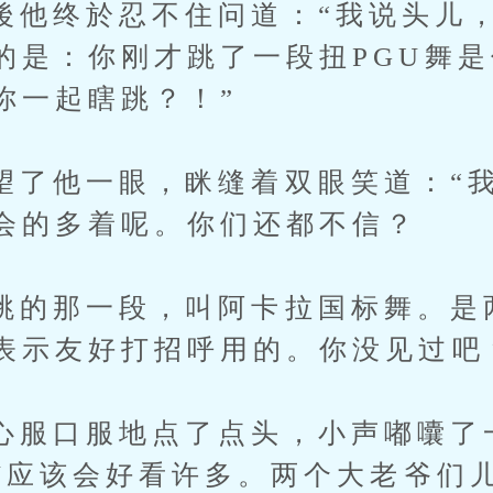
终於忍不住问道：“我说头儿，
的是：你刚才跳了一段扭PGU舞
你一起瞎跳？！”
他一眼，眯缝着双眼笑道：“我
会的多着呢。你们还都不信？
那一段，叫阿卡拉国标舞。是
表示友好打招呼用的。你没见过吧
口服地点了点头，小声嘟囔了一
GU应该会好看许多。两个大老爷们