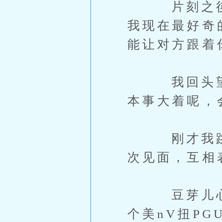
片刻之後他
我现在最好奇
能让对方跟着
我回头望了
本事大着呢，
刚才我跳的
次见面，互相
豆芽儿心服
个美nV扭P