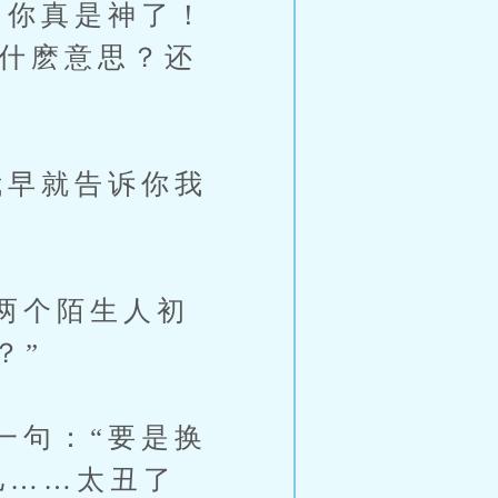
你真是神了！
是什麽意思？还
早就告诉你我
两个陌生人初
？”
句：“要是换
儿……太丑了