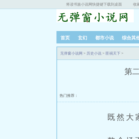
将读书族小说网快捷键下载到桌面
收
首页
玄幻
都市小说
综合其
无弹窗小说网
>
历史小说
>
匪祸天下
>
第二
热门推荐：
既然大家都