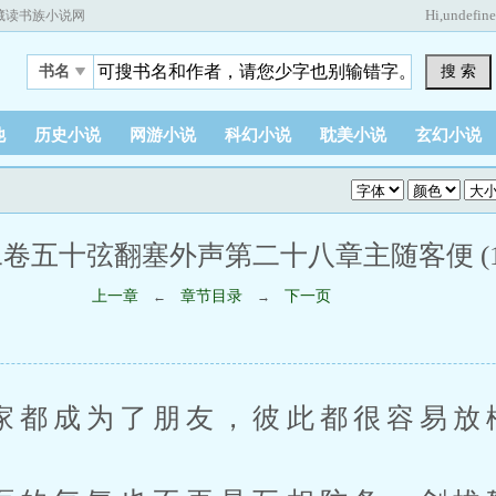
Hi,
undefin
藏读书族小说网
搜 索
书名
他
历史小说
网游小说
科幻小说
耽美小说
玄幻小说
卷五十弦翻塞外声第二十八章主随客便 (1 /
上一章
章节目录
下一页
←
→
成为了朋友，彼此都很容易放