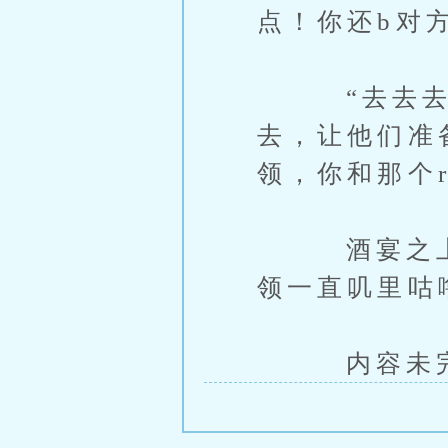
点！你还b对
“去去去。
去，让他们准
领，你和那个
酒宴之上，
领一直叽里咕
内容未完，