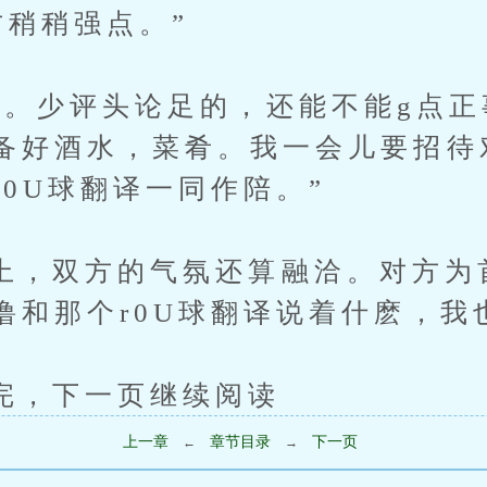
方稍稍强点。”
少评头论足的，还能不能g点正
备好酒水，菜肴。我一会儿要招待
r0U球翻译一同作陪。”
双方的气氛还算融洽。对方为
噜和那个r0U球翻译说着什麽，我
下一页继续阅读
上一章
章节目录
下一页
←
→