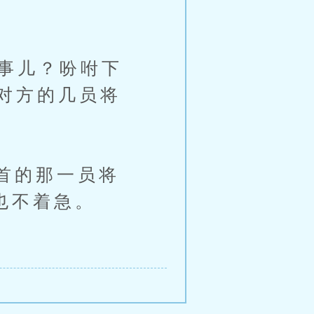
事儿？吩咐下
对方的几员将
首的那一员将
也不着急。