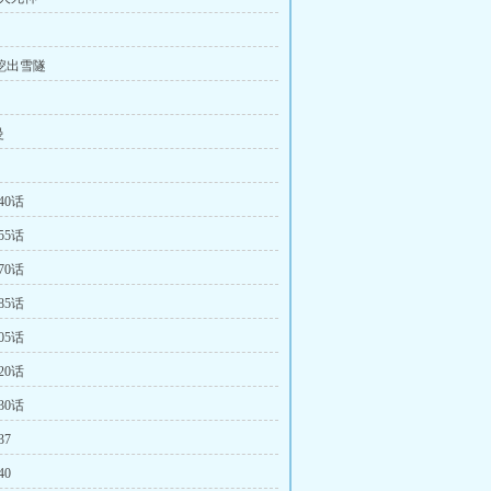
挖出雪隧
曼
40话
55话
70话
85话
05话
20话
30话
37
40