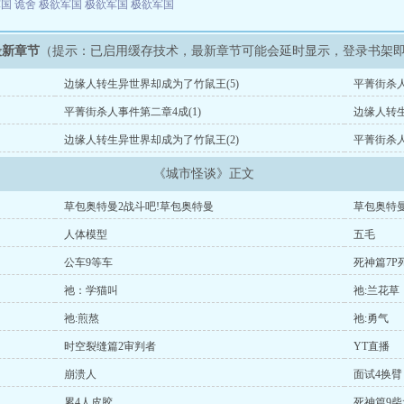
军国
诡舍
极欲军国
极欲军国
极欲军国
最新章节
（提示：已启用缓存技术，最新章节可能会延时显示，登录书架
边缘人转生异世界却成为了竹鼠王(5)
平菁街杀人
平菁街杀人事件第二章4成(1)
边缘人转生
边缘人转生异世界却成为了竹鼠王(2)
平菁街杀人
《城市怪谈》正文
草包奥特曼2战斗吧!草包奥特曼
草包奥特
人体模型
五毛
公车9等车
死神篇7P
祂：学猫叫
祂:兰花草
祂:煎熬
祂:勇气
时空裂缝篇2审判者
YT直播
崩溃人
面试4换臂
累4人皮胶
死神篇9柴