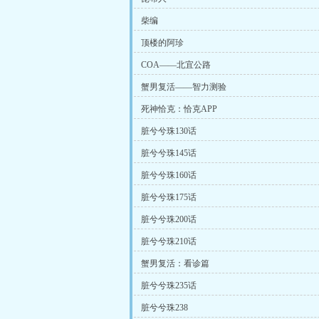
柴编
顶楼的阿珍
COA——北宜公路
蟹男复活——智力测验
死神恰克：恰克APP
脏兮兮珠130话
脏兮兮珠145话
脏兮兮珠160话
脏兮兮珠175话
脏兮兮珠200话
脏兮兮珠210话
蟹男复活：看诊篇
脏兮兮珠235话
脏兮兮珠238