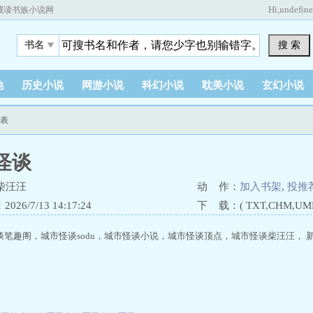
Hi,
undefin
藏读书族小说网
搜 索
书名
他
历史小说
网游小说
科幻小说
耽美小说
玄幻小说
列表
怪谈
柴汪汪
动 作：
加入书架
,
投推
26/7/13 14:17:24
下 载：( TXT,CHM,UMD,
谈笔趣阁，城市怪谈sodu，城市怪谈小说，城市怪谈顶点，城市怪谈柴汪汪， 新篇