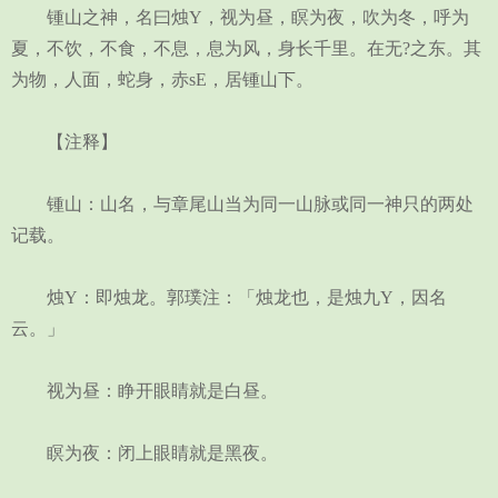
锺山之神，名曰烛Y，视为昼，瞑为夜，吹为冬，呼为
夏，不饮，不食，不息，息为风，身长千里。在无?之东。其
为物，人面，蛇身，赤sE，居锺山下。
【注释】
锺山：山名，与章尾山当为同一山脉或同一神只的两处
记载。
烛Y：即烛龙。郭璞注：「烛龙也，是烛九Y，因名
云。」
视为昼：睁开眼睛就是白昼。
瞑为夜：闭上眼睛就是黑夜。