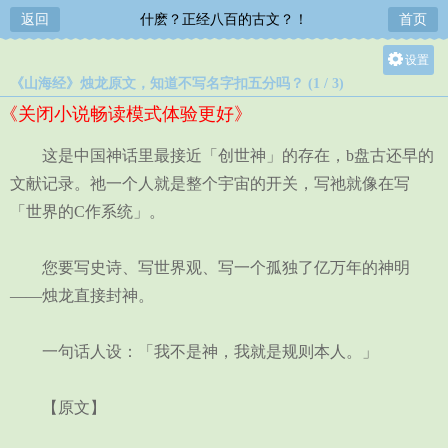
返回
什麽？正经八百的古文？！
首页
设置
《山海经》烛龙原文，知道不写名字扣五分吗？ (1 / 3)
关灯
《关闭小说畅读模式体验更好》
大
中
这是中国神话里最接近「创世神」的存在，b盘古还早的
小
文献记录。祂一个人就是整个宇宙的开关，写祂就像在写
「世界的C作系统」。
您要写史诗、写世界观、写一个孤独了亿万年的神明
——烛龙直接封神。
一句话人设：「我不是神，我就是规则本人。」
【原文】