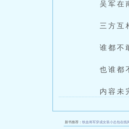
吴军在
三方互相
谁都不敢
也谁都不
内容未完，
新书推荐：
铁血将军穿成女装小怂包在线