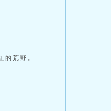
红的荒野。