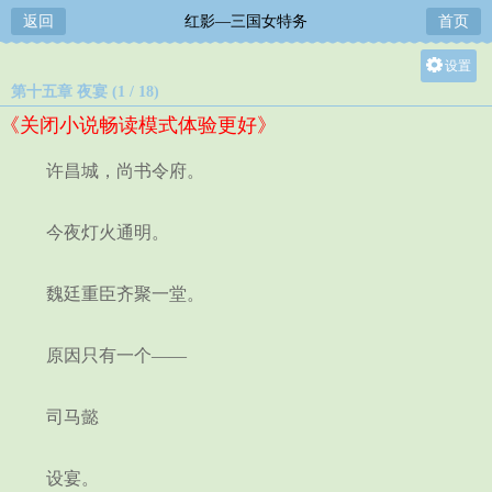
返回
红影—三国女特务
首页
设置
第十五章 夜宴 (1 / 18)
关灯
《关闭小说畅读模式体验更好》
大
中
许昌城，尚书令府。
小
今夜灯火通明。
魏廷重臣齐聚一堂。
原因只有一个——
司马懿
设宴。