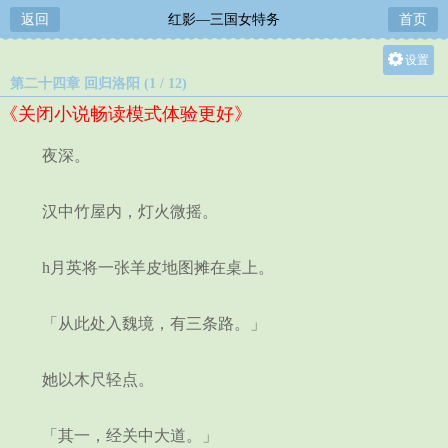
返回
红影—三国女特务
首页
设置
第二十四章 回归洛阳 (1 / 12)
关灯
《关闭小说畅读模式体验更好》
大
中
夜深。
小
汉中竹屋内，灯火微摇。
h月英将一张羊皮地图摊在桌上。
「从此处入魏境，有三条路。」
她以木尺轻点。
「其一，经关中大道。」