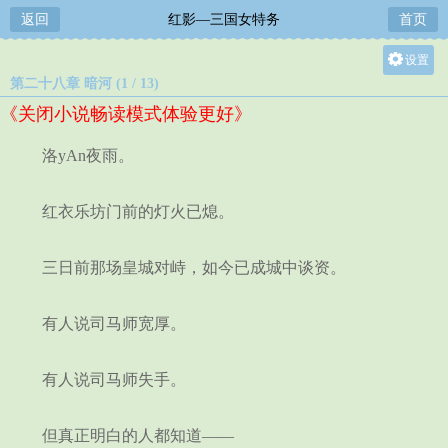
返回
红影—三国女特务
首页
设置
第二十八章 暗河 (1 / 13)
关灯
《关闭小说畅读模式体验更好》
大
中
洛yAn夜雨。
小
红衣乐坊门前的灯火已熄。
三日前那场皇城对峙，如今已成城中谈资。
有人说司马师宽厚。
有人说司马师失手。
但真正明白的人都知道——