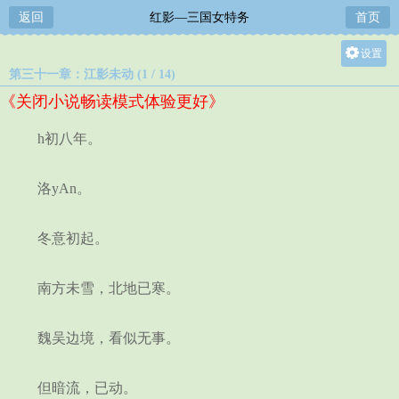
返回
红影—三国女特务
首页
设置
第三十一章：江影未动 (1 / 14)
关灯
《关闭小说畅读模式体验更好》
大
中
h初八年。
小
洛yAn。
冬意初起。
南方未雪，北地已寒。
魏吴边境，看似无事。
但暗流，已动。