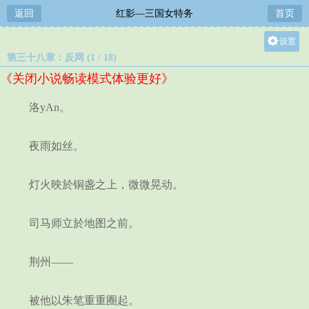
返回
红影—三国女特务
首页
设置
第三十八章：反网 (1 / 18)
关灯
《关闭小说畅读模式体验更好》
大
中
洛yAn。
小
夜雨如丝。
灯火映於铜盏之上，微微晃动。
司马师立於地图之前。
荆州——
被他以朱笔重重圈起。