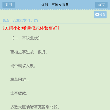
返回
红影—三国女特务
首页
设置
第五十八章女衣 (1 / 17)
关灯
《关闭小说畅读模式体验更好》
大
中
【一、再议北伐】
小
曹植之事过後，数月。
蜀中朝议反覆。
粮草困难，
士卒疲敝。
多数大臣劝诸葛亮暂缓北伐。