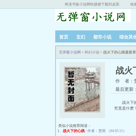
将读书族小说网快捷键下载到桌面
收
首页
玄幻
都市小说
综合其
无弹窗小说网
>
科幻小说
> 战火下的心跳最新
战火
作 者：
最后更新：20
战火下
究竟是什麽？
类似小说推荐阅读：
1、
战火下的心跳
/ 作者：焚雨 （04 05:11）