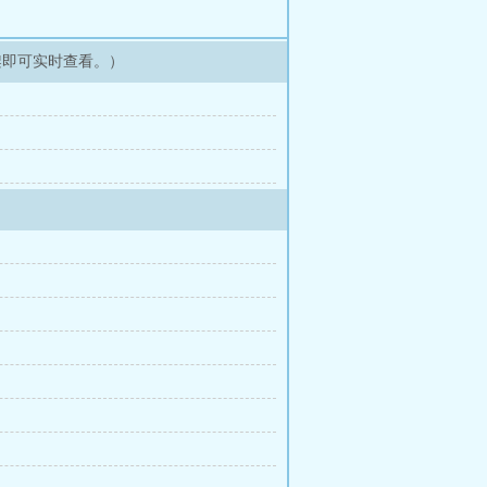
架即可实时查看。）