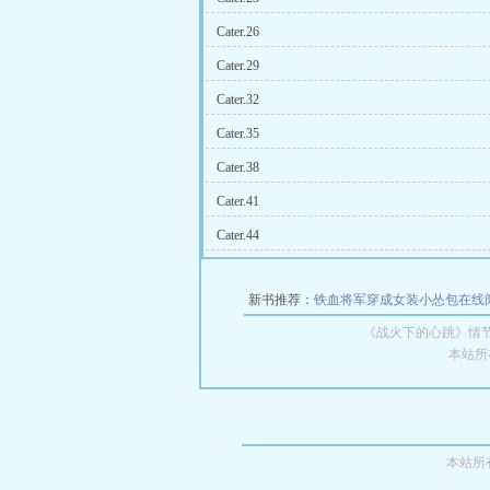
Cater.26
Cater.29
Cater.32
Cater.35
Cater.38
Cater.41
Cater.44
新书推荐：
铁血将军穿成女装小怂包在线
《战火下的心跳》情
本站所
本站所