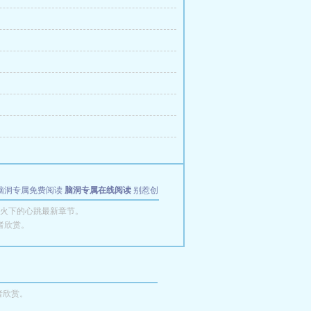
脑洞专属免费阅读
脑洞专属在线阅读
别惹创
火下的心跳最新章节。
者欣赏。
者欣赏。