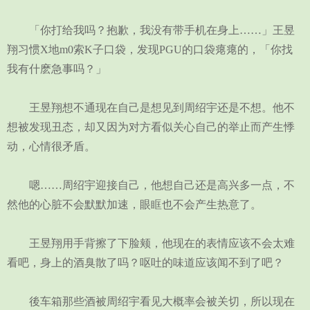
「你打给我吗？抱歉，我没有带手机在身上……」王昱
翔习惯X地m0索K子口袋，发现PGU的口袋瘪瘪的，「你找
我有什麽急事吗？」
王昱翔想不通现在自己是想见到周绍宇还是不想。他不
想被发现丑态，却又因为对方看似关心自己的举止而产生悸
动，心情很矛盾。
嗯……周绍宇迎接自己，他想自己还是高兴多一点，不
然他的心脏不会默默加速，眼眶也不会产生热意了。
王昱翔用手背擦了下脸颊，他现在的表情应该不会太难
看吧，身上的酒臭散了吗？呕吐的味道应该闻不到了吧？
後车箱那些酒被周绍宇看见大概率会被关切，所以现在