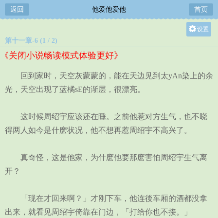
返回
他爱他爱他
首页
设置
第十一章-6 (1 / 2)
关灯
《关闭小说畅读模式体验更好》
大
中
回到家时，天空灰蒙蒙的，能在天边见到太yAn染上的余
小
光，天空出现了蓝橘sE的渐层，很漂亮。
这时候周绍宇应该还在睡。之前他惹对方生气，也不晓
得两人如今是什麽状况，他不想再惹周绍宇不高兴了。
真奇怪，这是他家，为什麽他要那麽害怕周绍宇生气离
开？
「现在才回来啊？」才刚下车，他连後车厢的酒都没拿
出来，就看见周绍宇倚靠在门边，「打给你也不接。」