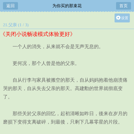
返回
为你买的那束花
首页
设置
21.父亲 (1 / 3)
关灯
《关闭小说畅读模式体验更好》
大
中
一个人的消失，从来就不会是无声无息的。
小
更何况，那个人曾是他的父亲。
自从行李与家具被搬空的那天，自从妈妈抱着他崩溃痛
哭的那天，自从失去父亲的那天。高建勳的世界就彻底变
了。
那些关於父亲的回忆，起初清晰如昨日，後来在岁月的
磨损下变得支离破碎，到最後，只剩下几幕零星的片段。